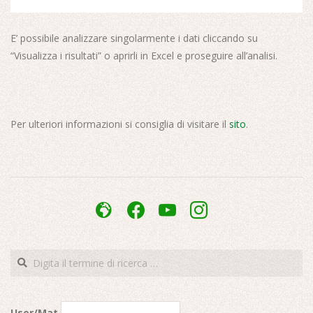
E’ possibile analizzare singolarmente i dati cliccando su
“Visualizza i risultati” o aprirli in Excel e proseguire all’analisi.
Per ulteriori informazioni si consiglia di visitare il
sito
.
2017-
05-
admin-
facebook
youtube
instagram
16
site-
alt
Cerca
User/Mat