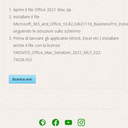
Aprire il file Office 2021 Mac.zip
Installare il file
Microsoft_365_and_Office_16.82.24021116_BusinessPro_Instal
seguendo le istruzioni sullo schermo
Prima di lanciare gli applicativi (Word, Excel etc.) installare
anche il file con la licenza
SWDVD5_Office_Mac_Serializer_2021_MLF_X22-
74226.ISO
Scarica ora!
2025-
10-
admin-
facebook
youtube
instagram
20