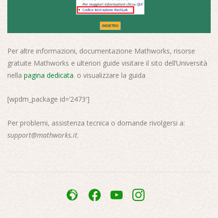
Per altre informazioni, documentazione Mathworks, risorse
gratuite Mathworks e ulteriori guide visitare il sito dell’Università
nella
pagina dedicata
. o visualizzare la guida
[wpdm_package id=’2473′]
Per problemi, assistenza tecnica o domande rivolgersi a:
support@mathworks.it
.
2017-
03-
admin-
facebook
youtube
instagram
10
site-
alt