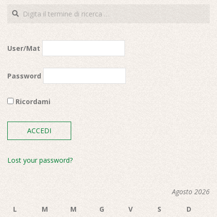
Cerca
User/Mat
Password
Ricordami
Lost your password?
Agosto 2026
L
M
M
G
V
S
D