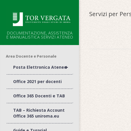
Salta
al
Servizi per Per
contenuto
DOCUMENTAZIONE, ASSISTENZA
E MANUALISTICA SERVIZI ATENEO
2017-
Area Docente e Personale
03-
+
Posta Elettronica Ateneo
09
Office 2021 per docenti
Office 365 Docenti e TAB
TAB – Richiesta Account
Office 365 uniroma.eu
Guide e Turorial