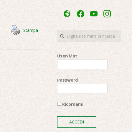
admin-
facebook
youtube
instagram
site-
alt
Stampa
Cerca
User/Mat
Password
Ricordami